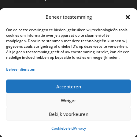
Beheer toestemming
Nieuwe kassa bij ’t Klavertje
Om de beste ervaringen te bieden, gebruiken wij technologieën zoals
cookies om informatie over je apparaat op te slaan en/of te
AI in de Horeca kassawereld
raadplegen. Door in te stemmen met deze technologieën kunnen wij
gegevens zoals surfgedrag of unieke ID's op deze website verwerken.
Bestel nu nog aan de 2025 prijzen
Als je geen toestemming geeft of uw toestemming intrekt, kan dit een
Safran Palace start met nieuw
nadelige invloed hebben op bepaalde functies en mogelijkheden.
kassasysteem
Beheer diensten
BTW aanpassingen HoReCa vanaf 1
maart 2026
Accepteren
Weiger
Bekijk voorkeuren
Disclaimer
Privacy
Sitemap
Cookiebeleid
Privacy
Partners
Support
Peterschap