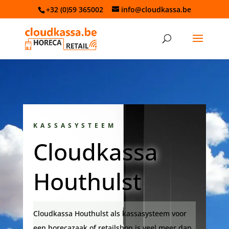
+32 (0)59 365002
info@cloudkassa.be
KASSASYSTEEM
Cloudkassa
Houthulst
Cloudkassa Houthulst als kassasysteem voor
een horecazaak of retailshop is veel meer dan