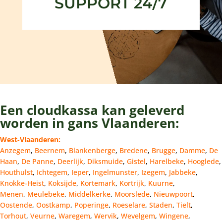
SUPPORT 24/7
Een cloudkassa kan geleverd
worden in gans Vlaanderen:
West-Vlaanderen:
Anzegem
,
Beernem
,
Blankenberge
,
Bredene
,
Brugge
,
Damme
,
De
Haan
,
De Panne
,
Deerlijk
,
Diksmuide
,
Gistel
,
Harelbeke
,
Hooglede
,
Houthulst
,
Ichtegem
,
Ieper
,
Ingelmunster
,
Izegem
,
Jabbeke
,
Knokke-Heist
,
Koksijde
,
Kortemark
,
Kortrijk
,
Kuurne
,
Menen
,
Meulebeke
,
Middelkerke
,
Moorslede
,
Nieuwpoort
,
Oostende
,
Oostkamp
,
Poperinge
,
Roeselare
,
Staden
,
Tielt
,
Torhout
,
Veurne
,
Waregem
,
Wervik
,
Wevelgem
,
Wingene
,