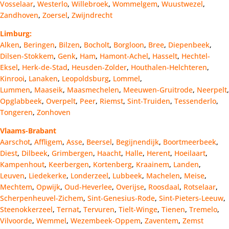
Vosselaar
,
Westerlo
,
Willebroek
,
Wommelgem
,
Wuustwezel
,
Zandhoven
,
Zoersel
,
Zwijndrecht
Limburg:
Alken
,
Beringen
,
Bilzen
,
Bocholt
,
Borgloon
,
Bree
,
Diepenbeek
,
Dilsen-Stokkem
,
Genk
,
Ham
,
Hamont-Achel
,
Hasselt
,
Hechtel-
Eksel
,
Herk-de-Stad
,
Heusden-Zolder
,
Houthalen-Helchteren
,
Kinrooi
,
Lanaken
,
Leopoldsburg
,
Lommel
,
Lummen
,
Maaseik
,
Maasmechelen
,
Meeuwen-Gruitrode
,
Neerpelt
,
Opglabbeek
,
Overpelt
,
Peer
,
Riemst
,
Sint-Truiden
,
Tessenderlo
,
Tongeren
,
Zonhoven
Vlaams-Brabant
Aarschot
,
Affligem
,
Asse
,
Beersel
,
Begijnendijk
,
Boortmeerbeek
,
Diest
,
Dilbeek
,
Grimbergen
,
Haacht
,
Halle
,
Herent
,
Hoeilaart
,
Kampenhout
,
Keerbergen
,
Kortenberg
,
Kraainem
,
Landen
,
Leuven
,
Liedekerke
,
Londerzeel
,
Lubbeek
,
Machelen
,
Meise
,
Mechtem
,
Opwijk
,
Oud-Heverlee
,
Overijse
,
Roosdaal
,
Rotselaar
,
Scherpenheuvel-Zichem
,
Sint-Genesius-Rode
,
Sint-Pieters-Leeuw
,
Steenokkerzeel
,
Ternat
,
Tervuren
,
Tielt-Winge
,
Tienen
,
Tremelo
,
Vilvoorde
,
Wemmel
,
Wezembeek-Oppem
,
Zaventem
,
Zemst