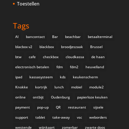
Toestellen
Tags
AI
bancontact
Bar
beachbar
betaalterminal
blacbox v2
blackbox
broodjeszaak
Brussel
btw
cafe
checkbox
cloudkassa
de haan
electronisch betalen
fdm
fdm2
heuvelland
ipad
kassasysteem
kds
keukenscherm
Knokke
kortrijk
lunch
mobiel
module2
online
ontbijt
Oudenburg
papierloze keuken
payment
pop-up
QR
restaurant
sijsele
support
tablet
take-away
vsc
weborders
westende
wijnkaart
zomerbar
zwarte doos