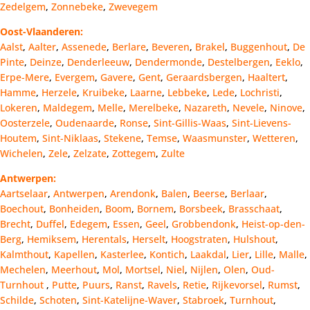
Zedelgem
,
Zonnebeke
,
Zwevegem
Oost-Vlaanderen:
Aalst
,
Aalter
,
Assenede
,
Berlare
,
Beveren
,
Brakel
,
Buggenhout
,
De
Pinte
,
Deinze
,
Denderleeuw
,
Dendermonde
,
Destelbergen
,
Eeklo
,
Erpe-Mere
,
Evergem
,
Gavere
,
Gent
,
Geraardsbergen
,
Haaltert
,
Hamme
,
Herzele
,
Kruibeke
,
Laarne
,
Lebbeke
,
Lede
,
Lochristi
,
Lokeren
,
Maldegem
,
Melle
,
Merelbeke
,
Nazareth
,
Nevele
,
Ninove
,
Oosterzele
,
Oudenaarde
,
Ronse
,
Sint-Gillis-Waas
,
Sint-Lievens-
Houtem
,
Sint-Niklaas
,
Stekene
,
Temse
,
Waasmunster
,
Wetteren
,
Wichelen
,
Zele
,
Zelzate
,
Zottegem
,
Zulte
Antwerpen:
Aartselaar
,
Antwerpen
,
Arendonk
,
Balen
,
Beerse
,
Berlaar
,
Boechout
,
Bonheiden
,
Boom
,
Bornem
,
Borsbeek
,
Brasschaat
,
Brecht
,
Duffel
,
Edegem
,
Essen
,
Geel
,
Grobbendonk
,
Heist-op-den-
Berg
,
Hemiksem
,
Herentals
,
Herselt
,
Hoogstraten
,
Hulshout
,
Kalmthout
,
Kapellen
,
Kasterlee
,
Kontich
,
Laakdal
,
Lier
,
Lille
,
Malle
,
Mechelen
,
Meerhout
,
Mol
,
Mortsel
,
Niel
,
Nijlen
,
Olen
,
Oud-
Turnhout
,
Putte
,
Puurs
,
Ranst
,
Ravels
,
Retie
,
Rijkevorsel
,
Rumst
,
Schilde
,
Schoten
,
Sint-Katelijne-Waver
,
Stabroek
,
Turnhout
,