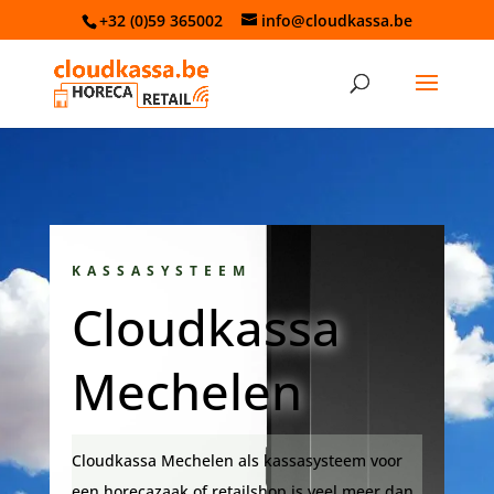
+32 (0)59 365002
info@cloudkassa.be
KASSASYSTEEM
Cloudkassa
Mechelen
Cloudkassa Mechelen als kassasysteem voor
een horecazaak of retailshop is veel meer dan