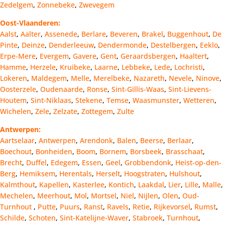
Zedelgem
,
Zonnebeke
,
Zwevegem
Oost-Vlaanderen:
Aalst
,
Aalter
,
Assenede
,
Berlare
,
Beveren
,
Brakel
,
Buggenhout
,
De
Pinte
,
Deinze
,
Denderleeuw
,
Dendermonde
,
Destelbergen
,
Eeklo
,
Erpe-Mere
,
Evergem
,
Gavere
,
Gent
,
Geraardsbergen
,
Haaltert
,
Hamme
,
Herzele
,
Kruibeke
,
Laarne
,
Lebbeke
,
Lede
,
Lochristi
,
Lokeren
,
Maldegem
,
Melle
,
Merelbeke
,
Nazareth
,
Nevele
,
Ninove
,
Oosterzele
,
Oudenaarde
,
Ronse
,
Sint-Gillis-Waas
,
Sint-Lievens-
Houtem
,
Sint-Niklaas
,
Stekene
,
Temse
,
Waasmunster
,
Wetteren
,
Wichelen
,
Zele
,
Zelzate
,
Zottegem
,
Zulte
Antwerpen:
Aartselaar
,
Antwerpen
,
Arendonk
,
Balen
,
Beerse
,
Berlaar
,
Boechout
,
Bonheiden
,
Boom
,
Bornem
,
Borsbeek
,
Brasschaat
,
Brecht
,
Duffel
,
Edegem
,
Essen
,
Geel
,
Grobbendonk
,
Heist-op-den-
Berg
,
Hemiksem
,
Herentals
,
Herselt
,
Hoogstraten
,
Hulshout
,
Kalmthout
,
Kapellen
,
Kasterlee
,
Kontich
,
Laakdal
,
Lier
,
Lille
,
Malle
,
Mechelen
,
Meerhout
,
Mol
,
Mortsel
,
Niel
,
Nijlen
,
Olen
,
Oud-
Turnhout
,
Putte
,
Puurs
,
Ranst
,
Ravels
,
Retie
,
Rijkevorsel
,
Rumst
,
Schilde
,
Schoten
,
Sint-Katelijne-Waver
,
Stabroek
,
Turnhout
,