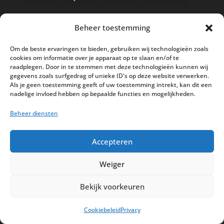
Beheer toestemming
Nieuwe kassa bij ’t Klavertje
Om de beste ervaringen te bieden, gebruiken wij technologieën zoals
cookies om informatie over je apparaat op te slaan en/of te
AI in de Horeca kassawereld
raadplegen. Door in te stemmen met deze technologieën kunnen wij
gegevens zoals surfgedrag of unieke ID's op deze website verwerken.
Bestel nu nog aan de 2025 prijzen
Als je geen toestemming geeft of uw toestemming intrekt, kan dit een
Safran Palace start met nieuw
nadelige invloed hebben op bepaalde functies en mogelijkheden.
kassasysteem
Beheer diensten
BTW aanpassingen HoReCa vanaf 1
maart 2026
Accepteren
Weiger
Bekijk voorkeuren
Disclaimer
Privacy
Sitemap
Cookiebeleid
Privacy
Partners
Support
Peterschap