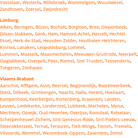
Vosselaar
,
Westerlo
,
Willebroek
,
Wommelgem
,
Wuustwezel
,
Zandhoven
,
Zoersel
,
Zwijndrecht
Limburg:
Alken
,
Beringen
,
Bilzen
,
Bocholt
,
Borgloon
,
Bree
,
Diepenbeek
,
Dilsen-Stokkem
,
Genk
,
Ham
,
Hamont-Achel
,
Hasselt
,
Hechtel-
Eksel
,
Herk-de-Stad
,
Heusden-Zolder
,
Houthalen-Helchteren
,
Kinrooi
,
Lanaken
,
Leopoldsburg
,
Lommel
,
Lummen
,
Maaseik
,
Maasmechelen
,
Meeuwen-Gruitrode
,
Neerpelt
,
Opglabbeek
,
Overpelt
,
Peer
,
Riemst
,
Sint-Truiden
,
Tessenderlo
,
Tongeren
,
Zonhoven
Vlaams-Brabant
Aarschot
,
Affligem
,
Asse
,
Beersel
,
Begijnendijk
,
Boortmeerbeek
,
Diest
,
Dilbeek
,
Grimbergen
,
Haacht
,
Halle
,
Herent
,
Hoeilaart
,
Kampenhout
,
Keerbergen
,
Kortenberg
,
Kraainem
,
Landen
,
Leuven
,
Liedekerke
,
Londerzeel
,
Lubbeek
,
Machelen
,
Meise
,
Mechtem
,
Opwijk
,
Oud-Heverlee
,
Overijse
,
Roosdaal
,
Rotselaar
,
Scherpenheuvel-Zichem
,
Sint-Genesius-Rode
,
Sint-Pieters-Leeuw
,
Steenokkerzeel
,
Ternat
,
Tervuren
,
Tielt-Winge
,
Tienen
,
Tremelo
,
Vilvoorde
,
Wemmel
,
Wezembeek-Oppem
,
Zaventem
,
Zemst