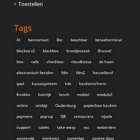
Toestellen
Tags
AI
bancontact
Bar
beachbar
betaalterminal
blacbox v2
blackbox
broodjeszaak
Brussel
btw
cafe
checkbox
cloudkassa
de haan
electronisch betalen
fdm
fdm2
heuvelland
ipad
kassasysteem
kds
keukenscherm
Knokke
kortrijk
lunch
mobiel
module2
online
ontbijt
Oudenburg
papierloze keuken
payment
pop-up
QR
restaurant
sijsele
support
tablet
take-away
vsc
weborders
westende
wijnkaart
zomerbar
zwarte doos