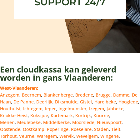
SUPPORT 24/7
Een cloudkassa kan geleverd
worden in gans Vlaanderen:
West-Vlaanderen:
Anzegem
,
Beernem
,
Blankenberge
,
Bredene
,
Brugge
,
Damme
,
De
Haan
,
De Panne
,
Deerlijk
,
Diksmuide
,
Gistel
,
Harelbeke
,
Hooglede
,
Houthulst
,
Ichtegem
,
Ieper
,
Ingelmunster
,
Izegem
,
Jabbeke
,
Knokke-Heist
,
Koksijde
,
Kortemark
,
Kortrijk
,
Kuurne
,
Menen
,
Meulebeke
,
Middelkerke
,
Moorslede
,
Nieuwpoort
,
Oostende
,
Oostkamp
,
Poperinge
,
Roeselare
,
Staden
,
Tielt
,
Torhout
,
Veurne
,
Waregem
,
Wervik
,
Wevelgem
,
Wingene
,