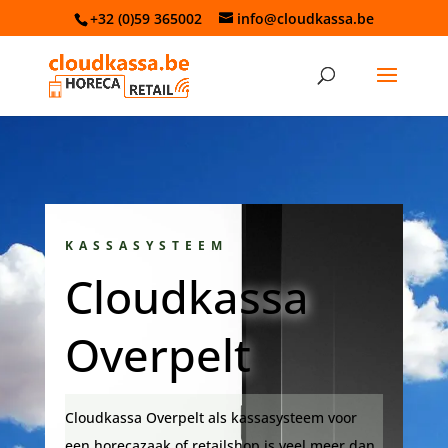
+32 (0)59 365002
info@cloudkassa.be
KASSASYSTEEM
Cloudkassa
Overpelt
Cloudkassa Overpelt als kassasysteem voor
een horecazaak of retailshop is veel meer dan