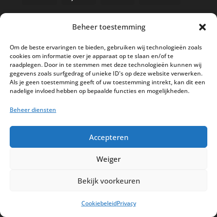
Beheer toestemming
Nieuwe kassa bij ’t Klavertje
Om de beste ervaringen te bieden, gebruiken wij technologieën zoals
cookies om informatie over je apparaat op te slaan en/of te
AI in de Horeca kassawereld
raadplegen. Door in te stemmen met deze technologieën kunnen wij
gegevens zoals surfgedrag of unieke ID's op deze website verwerken.
Bestel nu nog aan de 2025 prijzen
Als je geen toestemming geeft of uw toestemming intrekt, kan dit een
Safran Palace start met nieuw
nadelige invloed hebben op bepaalde functies en mogelijkheden.
kassasysteem
Beheer diensten
BTW aanpassingen HoReCa vanaf 1
maart 2026
Accepteren
Weiger
Bekijk voorkeuren
Disclaimer
Privacy
Sitemap
Cookiebeleid
Privacy
Partners
Support
Peterschap