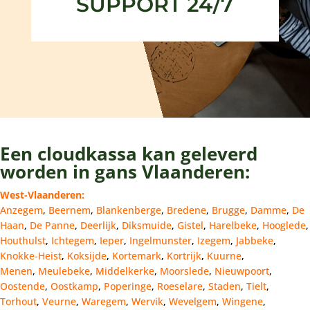
SUPPORT 24/7
Een cloudkassa kan geleverd
worden in gans Vlaanderen:
West-Vlaanderen:
Anzegem
,
Beernem
,
Blankenberge
,
Bredene
,
Brugge
,
Damme
,
De
Haan
,
De Panne
,
Deerlijk
,
Diksmuide
,
Gistel
,
Harelbeke
,
Hooglede
,
Houthulst
,
Ichtegem
,
Ieper
,
Ingelmunster
,
Izegem
,
Jabbeke
,
Knokke-Heist
,
Koksijde
,
Kortemark
,
Kortrijk
,
Kuurne
,
Menen
,
Meulebeke
,
Middelkerke
,
Moorslede
,
Nieuwpoort
,
Oostende
,
Oostkamp
,
Poperinge
,
Roeselare
,
Staden
,
Tielt
,
Torhout
,
Veurne
,
Waregem
,
Wervik
,
Wevelgem
,
Wingene
,