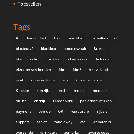
Toestellen
Tags
AI
bancontact
Bar
beachbar
betaalterminal
blacbox v2
blackbox
broodjeszaak
Brussel
btw
cafe
checkbox
cloudkassa
de haan
electronisch betalen
fdm
fdm2
heuvelland
ipad
kassasysteem
kds
keukenscherm
Knokke
kortrijk
lunch
mobiel
module2
online
ontbijt
Oudenburg
papierloze keuken
payment
pop-up
QR
restaurant
sijsele
support
tablet
take-away
vsc
weborders
westende
wijnkaart
zomerbar
zwarte doos