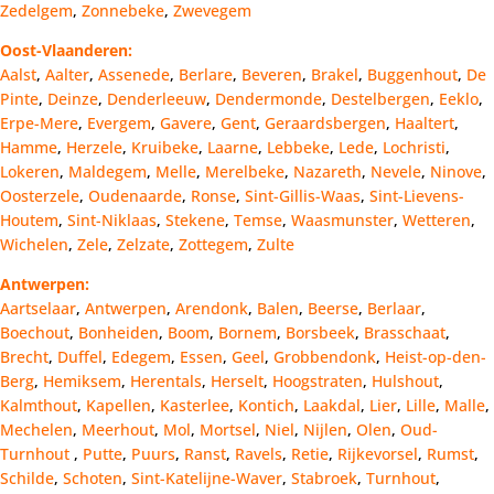
Zedelgem
,
Zonnebeke
,
Zwevegem
Oost-Vlaanderen:
Aalst
,
Aalter
,
Assenede
,
Berlare
,
Beveren
,
Brakel
,
Buggenhout
,
De
Pinte
,
Deinze
,
Denderleeuw
,
Dendermonde
,
Destelbergen
,
Eeklo
,
Erpe-Mere
,
Evergem
,
Gavere
,
Gent
,
Geraardsbergen
,
Haaltert
,
Hamme
,
Herzele
,
Kruibeke
,
Laarne
,
Lebbeke
,
Lede
,
Lochristi
,
Lokeren
,
Maldegem
,
Melle
,
Merelbeke
,
Nazareth
,
Nevele
,
Ninove
,
Oosterzele
,
Oudenaarde
,
Ronse
,
Sint-Gillis-Waas
,
Sint-Lievens-
Houtem
,
Sint-Niklaas
,
Stekene
,
Temse
,
Waasmunster
,
Wetteren
,
Wichelen
,
Zele
,
Zelzate
,
Zottegem
,
Zulte
Antwerpen:
Aartselaar
,
Antwerpen
,
Arendonk
,
Balen
,
Beerse
,
Berlaar
,
Boechout
,
Bonheiden
,
Boom
,
Bornem
,
Borsbeek
,
Brasschaat
,
Brecht
,
Duffel
,
Edegem
,
Essen
,
Geel
,
Grobbendonk
,
Heist-op-den-
Berg
,
Hemiksem
,
Herentals
,
Herselt
,
Hoogstraten
,
Hulshout
,
Kalmthout
,
Kapellen
,
Kasterlee
,
Kontich
,
Laakdal
,
Lier
,
Lille
,
Malle
,
Mechelen
,
Meerhout
,
Mol
,
Mortsel
,
Niel
,
Nijlen
,
Olen
,
Oud-
Turnhout
,
Putte
,
Puurs
,
Ranst
,
Ravels
,
Retie
,
Rijkevorsel
,
Rumst
,
Schilde
,
Schoten
,
Sint-Katelijne-Waver
,
Stabroek
,
Turnhout
,