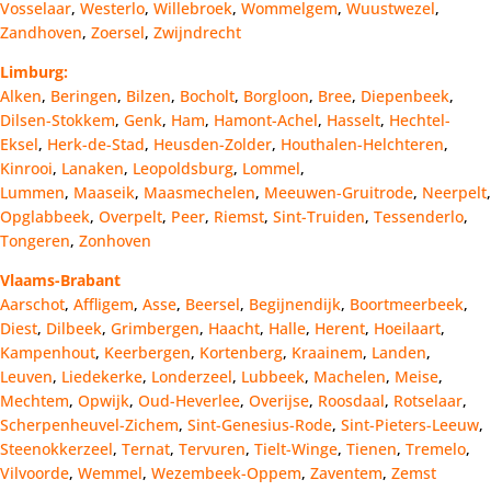
Vosselaar
,
Westerlo
,
Willebroek
,
Wommelgem
,
Wuustwezel
,
Zandhoven
,
Zoersel
,
Zwijndrecht
Limburg:
Alken
,
Beringen
,
Bilzen
,
Bocholt
,
Borgloon
,
Bree
,
Diepenbeek
,
Dilsen-Stokkem
,
Genk
,
Ham
,
Hamont-Achel
,
Hasselt
,
Hechtel-
Eksel
,
Herk-de-Stad
,
Heusden-Zolder
,
Houthalen-Helchteren
,
Kinrooi
,
Lanaken
,
Leopoldsburg
,
Lommel
,
Lummen
,
Maaseik
,
Maasmechelen
,
Meeuwen-Gruitrode
,
Neerpelt
,
Opglabbeek
,
Overpelt
,
Peer
,
Riemst
,
Sint-Truiden
,
Tessenderlo
,
Tongeren
,
Zonhoven
Vlaams-Brabant
Aarschot
,
Affligem
,
Asse
,
Beersel
,
Begijnendijk
,
Boortmeerbeek
,
Diest
,
Dilbeek
,
Grimbergen
,
Haacht
,
Halle
,
Herent
,
Hoeilaart
,
Kampenhout
,
Keerbergen
,
Kortenberg
,
Kraainem
,
Landen
,
Leuven
,
Liedekerke
,
Londerzeel
,
Lubbeek
,
Machelen
,
Meise
,
Mechtem
,
Opwijk
,
Oud-Heverlee
,
Overijse
,
Roosdaal
,
Rotselaar
,
Scherpenheuvel-Zichem
,
Sint-Genesius-Rode
,
Sint-Pieters-Leeuw
,
Steenokkerzeel
,
Ternat
,
Tervuren
,
Tielt-Winge
,
Tienen
,
Tremelo
,
Vilvoorde
,
Wemmel
,
Wezembeek-Oppem
,
Zaventem
,
Zemst