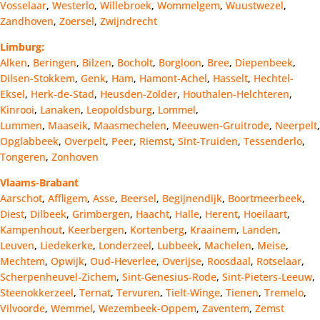
Vosselaar
,
Westerlo
,
Willebroek
,
Wommelgem
,
Wuustwezel
,
Zandhoven
,
Zoersel
,
Zwijndrecht
Limburg:
Alken
,
Beringen
,
Bilzen
,
Bocholt
,
Borgloon
,
Bree
,
Diepenbeek
,
Dilsen-Stokkem
,
Genk
,
Ham
,
Hamont-Achel
,
Hasselt
,
Hechtel-
Eksel
,
Herk-de-Stad
,
Heusden-Zolder
,
Houthalen-Helchteren
,
Kinrooi
,
Lanaken
,
Leopoldsburg
,
Lommel
,
Lummen
,
Maaseik
,
Maasmechelen
,
Meeuwen-Gruitrode
,
Neerpelt
,
Opglabbeek
,
Overpelt
,
Peer
,
Riemst
,
Sint-Truiden
,
Tessenderlo
,
Tongeren
,
Zonhoven
Vlaams-Brabant
Aarschot
,
Affligem
,
Asse
,
Beersel
,
Begijnendijk
,
Boortmeerbeek
,
Diest
,
Dilbeek
,
Grimbergen
,
Haacht
,
Halle
,
Herent
,
Hoeilaart
,
Kampenhout
,
Keerbergen
,
Kortenberg
,
Kraainem
,
Landen
,
Leuven
,
Liedekerke
,
Londerzeel
,
Lubbeek
,
Machelen
,
Meise
,
Mechtem
,
Opwijk
,
Oud-Heverlee
,
Overijse
,
Roosdaal
,
Rotselaar
,
Scherpenheuvel-Zichem
,
Sint-Genesius-Rode
,
Sint-Pieters-Leeuw
,
Steenokkerzeel
,
Ternat
,
Tervuren
,
Tielt-Winge
,
Tienen
,
Tremelo
,
Vilvoorde
,
Wemmel
,
Wezembeek-Oppem
,
Zaventem
,
Zemst