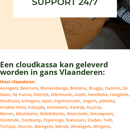
SUPPORT 24/7
Een cloudkassa kan geleverd
worden in gans Vlaanderen:
West-Vlaanderen:
Anzegem
,
Beernem
,
Blankenberge
,
Bredene
,
Brugge
,
Damme
,
De
Haan
,
De Panne
,
Deerlijk
,
Diksmuide
,
Gistel
,
Harelbeke
,
Hooglede
,
Houthulst
,
Ichtegem
,
Ieper
,
Ingelmunster
,
Izegem
,
Jabbeke
,
Knokke-Heist
,
Koksijde
,
Kortemark
,
Kortrijk
,
Kuurne
,
Menen
,
Meulebeke
,
Middelkerke
,
Moorslede
,
Nieuwpoort
,
Oostende
,
Oostkamp
,
Poperinge
,
Roeselare
,
Staden
,
Tielt
,
Torhout
,
Veurne
,
Waregem
,
Wervik
,
Wevelgem
,
Wingene
,