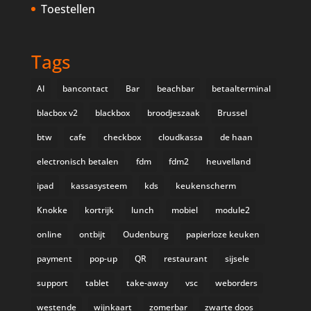
Toestellen
Tags
AI
bancontact
Bar
beachbar
betaalterminal
blacbox v2
blackbox
broodjeszaak
Brussel
btw
cafe
checkbox
cloudkassa
de haan
electronisch betalen
fdm
fdm2
heuvelland
ipad
kassasysteem
kds
keukenscherm
Knokke
kortrijk
lunch
mobiel
module2
online
ontbijt
Oudenburg
papierloze keuken
payment
pop-up
QR
restaurant
sijsele
support
tablet
take-away
vsc
weborders
westende
wijnkaart
zomerbar
zwarte doos