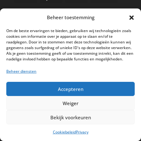
Beheer toestemming
Nieuwe kassa bij ’t Klavertje
Om de beste ervaringen te bieden, gebruiken wij technologieën zoals
cookies om informatie over je apparaat op te slaan en/of te
AI in de Horeca kassawereld
raadplegen. Door in te stemmen met deze technologieën kunnen wij
gegevens zoals surfgedrag of unieke ID's op deze website verwerken.
Bestel nu nog aan de 2025 prijzen
Als je geen toestemming geeft of uw toestemming intrekt, kan dit een
Safran Palace start met nieuw
nadelige invloed hebben op bepaalde functies en mogelijkheden.
kassasysteem
Beheer diensten
BTW aanpassingen HoReCa vanaf 1
maart 2026
Accepteren
Weiger
Bekijk voorkeuren
Disclaimer
Privacy
Sitemap
Cookiebeleid
Privacy
Partners
Support
Peterschap