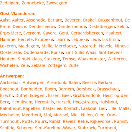
Zedelgem
,
Zonnebeke
,
Zwevegem
Oost-Vlaanderen:
Aalst
,
Aalter
,
Assenede
,
Berlare
,
Beveren
,
Brakel
,
Buggenhout
,
De
Pinte
,
Deinze
,
Denderleeuw
,
Dendermonde
,
Destelbergen
,
Eeklo
,
Erpe-Mere
,
Evergem
,
Gavere
,
Gent
,
Geraardsbergen
,
Haaltert
,
Hamme
,
Herzele
,
Kruibeke
,
Laarne
,
Lebbeke
,
Lede
,
Lochristi
,
Lokeren
,
Maldegem
,
Melle
,
Merelbeke
,
Nazareth
,
Nevele
,
Ninove
,
Oosterzele
,
Oudenaarde
,
Ronse
,
Sint-Gillis-Waas
,
Sint-Lievens-
Houtem
,
Sint-Niklaas
,
Stekene
,
Temse
,
Waasmunster
,
Wetteren
,
Wichelen
,
Zele
,
Zelzate
,
Zottegem
,
Zulte
Antwerpen:
Aartselaar
,
Antwerpen
,
Arendonk
,
Balen
,
Beerse
,
Berlaar
,
Boechout
,
Bonheiden
,
Boom
,
Bornem
,
Borsbeek
,
Brasschaat
,
Brecht
,
Duffel
,
Edegem
,
Essen
,
Geel
,
Grobbendonk
,
Heist-op-den-
Berg
,
Hemiksem
,
Herentals
,
Herselt
,
Hoogstraten
,
Hulshout
,
Kalmthout
,
Kapellen
,
Kasterlee
,
Kontich
,
Laakdal
,
Lier
,
Lille
,
Malle
,
Mechelen
,
Meerhout
,
Mol
,
Mortsel
,
Niel
,
Nijlen
,
Olen
,
Oud-
Turnhout
,
Putte
,
Puurs
,
Ranst
,
Ravels
,
Retie
,
Rijkevorsel
,
Rumst
,
Schilde
,
Schoten
,
Sint-Katelijne-Waver
,
Stabroek
,
Turnhout
,