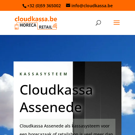
+32 (0)59 365002
info@cloudkassa.be
KASSASYSTEEM
Cloudkassa
Assenede
Cloudkassa Assenede als kassasysteem voor
een horecazaak of retailshop is veel meer dan