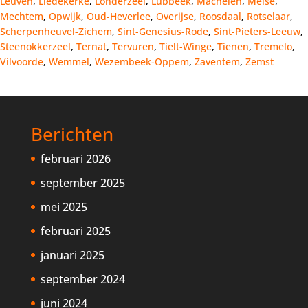
Leuven
,
Liedekerke
,
Londerzeel
,
Lubbeek
,
Machelen
,
Meise
,
Mechtem
,
Opwijk
,
Oud-Heverlee
,
Overijse
,
Roosdaal
,
Rotselaar
,
Scherpenheuvel-Zichem
,
Sint-Genesius-Rode
,
Sint-Pieters-Leeuw
,
Steenokkerzeel
,
Ternat
,
Tervuren
,
Tielt-Winge
,
Tienen
,
Tremelo
,
Vilvoorde
,
Wemmel
,
Wezembeek-Oppem
,
Zaventem
,
Zemst
Berichten
februari 2026
september 2025
mei 2025
februari 2025
januari 2025
september 2024
juni 2024