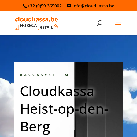
+32 (0)59 365002
info@cloudkassa.be
KASSASYSTEEM
Cloudkassa
Heist-op-den-
Berg