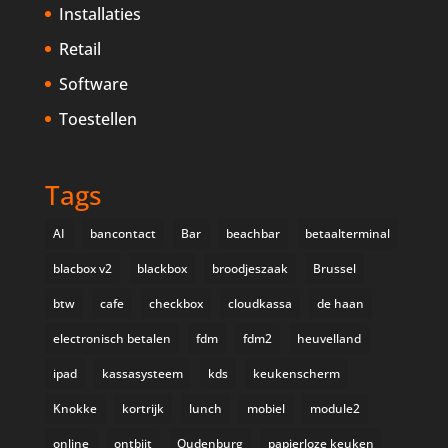
Installaties
Retail
Software
Toestellen
Tags
AI
bancontact
Bar
beachbar
betaalterminal
blacbox v2
blackbox
broodjeszaak
Brussel
btw
cafe
checkbox
cloudkassa
de haan
electronisch betalen
fdm
fdm2
heuvelland
ipad
kassasysteem
kds
keukenscherm
Knokke
kortrijk
lunch
mobiel
module2
online
ontbijt
Oudenburg
papierloze keuken