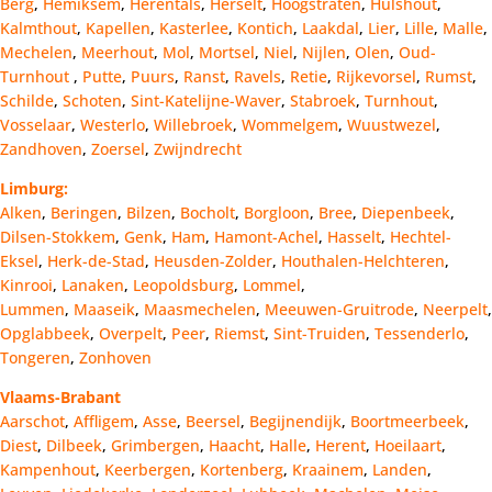
Berg
,
Hemiksem
,
Herentals
,
Herselt
,
Hoogstraten
,
Hulshout
,
Kalmthout
,
Kapellen
,
Kasterlee
,
Kontich
,
Laakdal
,
Lier
,
Lille
,
Malle
,
Mechelen
,
Meerhout
,
Mol
,
Mortsel
,
Niel
,
Nijlen
,
Olen
,
Oud-
Turnhout
,
Putte
,
Puurs
,
Ranst
,
Ravels
,
Retie
,
Rijkevorsel
,
Rumst
,
Schilde
,
Schoten
,
Sint-Katelijne-Waver
,
Stabroek
,
Turnhout
,
Vosselaar
,
Westerlo
,
Willebroek
,
Wommelgem
,
Wuustwezel
,
Zandhoven
,
Zoersel
,
Zwijndrecht
Limburg:
Alken
,
Beringen
,
Bilzen
,
Bocholt
,
Borgloon
,
Bree
,
Diepenbeek
,
Dilsen-Stokkem
,
Genk
,
Ham
,
Hamont-Achel
,
Hasselt
,
Hechtel-
Eksel
,
Herk-de-Stad
,
Heusden-Zolder
,
Houthalen-Helchteren
,
Kinrooi
,
Lanaken
,
Leopoldsburg
,
Lommel
,
Lummen
,
Maaseik
,
Maasmechelen
,
Meeuwen-Gruitrode
,
Neerpelt
,
Opglabbeek
,
Overpelt
,
Peer
,
Riemst
,
Sint-Truiden
,
Tessenderlo
,
Tongeren
,
Zonhoven
Vlaams-Brabant
Aarschot
,
Affligem
,
Asse
,
Beersel
,
Begijnendijk
,
Boortmeerbeek
,
Diest
,
Dilbeek
,
Grimbergen
,
Haacht
,
Halle
,
Herent
,
Hoeilaart
,
Kampenhout
,
Keerbergen
,
Kortenberg
,
Kraainem
,
Landen
,