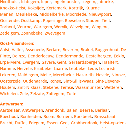
Houthulst
,
Ichtegem
,
Ieper
,
Ingelmunster
,
Izegem
,
Jabbeke
,
Knokke-Heist
,
Koksijde
,
Kortemark
,
Kortrijk
,
Kuurne
,
Menen
,
Meulebeke
,
Middelkerke
,
Moorslede
,
Nieuwpoort
,
Oostende
,
Oostkamp
,
Poperinge
,
Roeselare
,
Staden
,
Tielt
,
Torhout
,
Veurne
,
Waregem
,
Wervik
,
Wevelgem
,
Wingene
,
Zedelgem
,
Zonnebeke
,
Zwevegem
Oost-Vlaanderen:
Aalst
,
Aalter
,
Assenede
,
Berlare
,
Beveren
,
Brakel
,
Buggenhout
,
De
Pinte
,
Deinze
,
Denderleeuw
,
Dendermonde
,
Destelbergen
,
Eeklo
,
Erpe-Mere
,
Evergem
,
Gavere
,
Gent
,
Geraardsbergen
,
Haaltert
,
Hamme
,
Herzele
,
Kruibeke
,
Laarne
,
Lebbeke
,
Lede
,
Lochristi
,
Lokeren
,
Maldegem
,
Melle
,
Merelbeke
,
Nazareth
,
Nevele
,
Ninove
,
Oosterzele
,
Oudenaarde
,
Ronse
,
Sint-Gillis-Waas
,
Sint-Lievens-
Houtem
,
Sint-Niklaas
,
Stekene
,
Temse
,
Waasmunster
,
Wetteren
,
Wichelen
,
Zele
,
Zelzate
,
Zottegem
,
Zulte
Antwerpen:
Aartselaar
,
Antwerpen
,
Arendonk
,
Balen
,
Beerse
,
Berlaar
,
Boechout
,
Bonheiden
,
Boom
,
Bornem
,
Borsbeek
,
Brasschaat
,
Brecht
,
Duffel
,
Edegem
,
Essen
,
Geel
,
Grobbendonk
,
Heist-op-den-