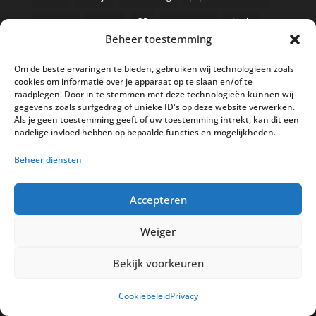
payment
pop-up
QR
restaurant
sijsele
Beheer toestemming
support
tablet
take-away
vsc
weborders
Om de beste ervaringen te bieden, gebruiken wij technologieën zoals
westende
wijnkaart
zomerbar
zwarte doos
cookies om informatie over je apparaat op te slaan en/of te
raadplegen. Door in te stemmen met deze technologieën kunnen wij
gegevens zoals surfgedrag of unieke ID's op deze website verwerken.
Als je geen toestemming geeft of uw toestemming intrekt, kan dit een
nadelige invloed hebben op bepaalde functies en mogelijkheden.
Nieuwe kassa bij ’t Klavertje
AI in de Horeca kassawereld
Beheer diensten
Bestel nu nog aan de 2025 prijzen
Accepteren
Safran Palace start met nieuw
kassasysteem
Weiger
BTW aanpassingen HoReCa vanaf 1
Bekijk voorkeuren
maart 2026
Cookiebeleid
Privacy