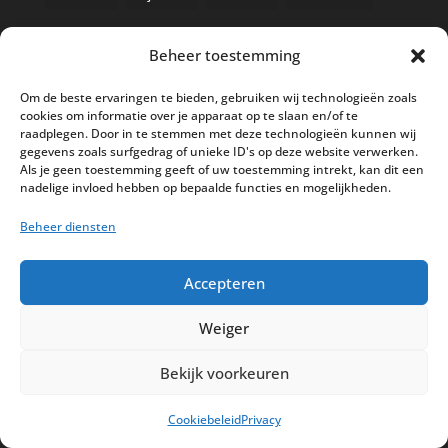
Beheer toestemming
Nieuwe kassa bij ’t Klavertje
Om de beste ervaringen te bieden, gebruiken wij technologieën zoals
cookies om informatie over je apparaat op te slaan en/of te
AI in de Horeca kassawereld
raadplegen. Door in te stemmen met deze technologieën kunnen wij
gegevens zoals surfgedrag of unieke ID's op deze website verwerken.
Bestel nu nog aan de 2025 prijzen
Als je geen toestemming geeft of uw toestemming intrekt, kan dit een
Safran Palace start met nieuw
nadelige invloed hebben op bepaalde functies en mogelijkheden.
kassasysteem
Beheer diensten
BTW aanpassingen HoReCa vanaf 1
maart 2026
Accepteren
Weiger
Bekijk voorkeuren
Disclaimer
Privacy
Sitemap
Cookiebeleid
Privacy
Partners
Support
Peterschap