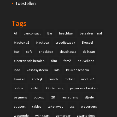
Toestellen
Tags
AI
bancontact
Bar
beachbar
betaalterminal
blacbox v2
blackbox
broodjeszaak
Brussel
btw
cafe
checkbox
cloudkassa
de haan
electronisch betalen
fdm
fdm2
heuvelland
ipad
kassasysteem
kds
keukenscherm
Knokke
kortrijk
lunch
mobiel
module2
online
ontbijt
Oudenburg
papierloze keuken
payment
pop-up
QR
restaurant
sijsele
support
tablet
take-away
vsc
weborders
westende
wijnkaart
zomerbar
zwarte doos