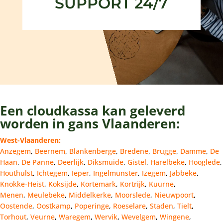
SUPPORT 24/7
Een cloudkassa kan geleverd
worden in gans Vlaanderen:
West-Vlaanderen:
Anzegem
,
Beernem
,
Blankenberge
,
Bredene
,
Brugge
,
Damme
,
De
Haan
,
De Panne
,
Deerlijk
,
Diksmuide
,
Gistel
,
Harelbeke
,
Hooglede
,
Houthulst
,
Ichtegem
,
Ieper
,
Ingelmunster
,
Izegem
,
Jabbeke
,
Knokke-Heist
,
Koksijde
,
Kortemark
,
Kortrijk
,
Kuurne
,
Menen
,
Meulebeke
,
Middelkerke
,
Moorslede
,
Nieuwpoort
,
Oostende
,
Oostkamp
,
Poperinge
,
Roeselare
,
Staden
,
Tielt
,
Torhout
,
Veurne
,
Waregem
,
Wervik
,
Wevelgem
,
Wingene
,