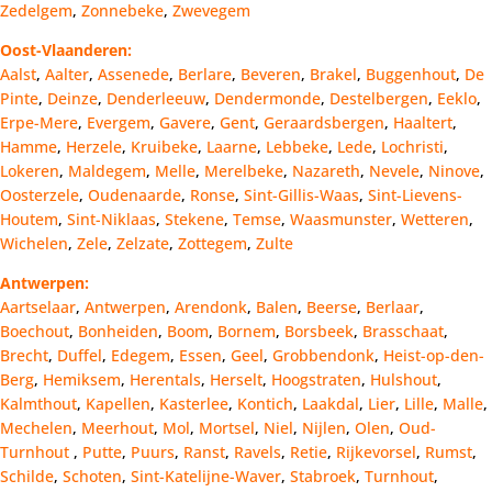
Zedelgem
,
Zonnebeke
,
Zwevegem
Oost-Vlaanderen:
Aalst
,
Aalter
,
Assenede
,
Berlare
,
Beveren
,
Brakel
,
Buggenhout
,
De
Pinte
,
Deinze
,
Denderleeuw
,
Dendermonde
,
Destelbergen
,
Eeklo
,
Erpe-Mere
,
Evergem
,
Gavere
,
Gent
,
Geraardsbergen
,
Haaltert
,
Hamme
,
Herzele
,
Kruibeke
,
Laarne
,
Lebbeke
,
Lede
,
Lochristi
,
Lokeren
,
Maldegem
,
Melle
,
Merelbeke
,
Nazareth
,
Nevele
,
Ninove
,
Oosterzele
,
Oudenaarde
,
Ronse
,
Sint-Gillis-Waas
,
Sint-Lievens-
Houtem
,
Sint-Niklaas
,
Stekene
,
Temse
,
Waasmunster
,
Wetteren
,
Wichelen
,
Zele
,
Zelzate
,
Zottegem
,
Zulte
Antwerpen:
Aartselaar
,
Antwerpen
,
Arendonk
,
Balen
,
Beerse
,
Berlaar
,
Boechout
,
Bonheiden
,
Boom
,
Bornem
,
Borsbeek
,
Brasschaat
,
Brecht
,
Duffel
,
Edegem
,
Essen
,
Geel
,
Grobbendonk
,
Heist-op-den-
Berg
,
Hemiksem
,
Herentals
,
Herselt
,
Hoogstraten
,
Hulshout
,
Kalmthout
,
Kapellen
,
Kasterlee
,
Kontich
,
Laakdal
,
Lier
,
Lille
,
Malle
,
Mechelen
,
Meerhout
,
Mol
,
Mortsel
,
Niel
,
Nijlen
,
Olen
,
Oud-
Turnhout
,
Putte
,
Puurs
,
Ranst
,
Ravels
,
Retie
,
Rijkevorsel
,
Rumst
,
Schilde
,
Schoten
,
Sint-Katelijne-Waver
,
Stabroek
,
Turnhout
,