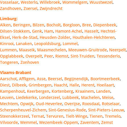
Vosselaar
,
Westerlo
,
Willebroek
,
Wommelgem
,
Wuustwezel
,
Zandhoven
,
Zoersel
,
Zwijndrecht
Limburg:
Alken
,
Beringen
,
Bilzen
,
Bocholt
,
Borgloon
,
Bree
,
Diepenbeek
,
Dilsen-Stokkem
,
Genk
,
Ham
,
Hamont-Achel
,
Hasselt
,
Hechtel-
Eksel
,
Herk-de-Stad
,
Heusden-Zolder
,
Houthalen-Helchteren
,
Kinrooi
,
Lanaken
,
Leopoldsburg
,
Lommel
,
Lummen
,
Maaseik
,
Maasmechelen
,
Meeuwen-Gruitrode
,
Neerpelt
,
Opglabbeek
,
Overpelt
,
Peer
,
Riemst
,
Sint-Truiden
,
Tessenderlo
,
Tongeren
,
Zonhoven
Vlaams-Brabant
Aarschot
,
Affligem
,
Asse
,
Beersel
,
Begijnendijk
,
Boortmeerbeek
,
Diest
,
Dilbeek
,
Grimbergen
,
Haacht
,
Halle
,
Herent
,
Hoeilaart
,
Kampenhout
,
Keerbergen
,
Kortenberg
,
Kraainem
,
Landen
,
Leuven
,
Liedekerke
,
Londerzeel
,
Lubbeek
,
Machelen
,
Meise
,
Mechtem
,
Opwijk
,
Oud-Heverlee
,
Overijse
,
Roosdaal
,
Rotselaar
,
Scherpenheuvel-Zichem
,
Sint-Genesius-Rode
,
Sint-Pieters-Leeuw
,
Steenokkerzeel
,
Ternat
,
Tervuren
,
Tielt-Winge
,
Tienen
,
Tremelo
,
Vilvoorde
,
Wemmel
,
Wezembeek-Oppem
,
Zaventem
,
Zemst