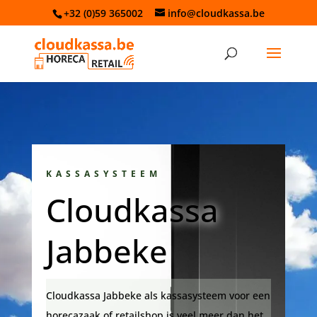
+32 (0)59 365002
info@cloudkassa.be
KASSASYSTEEM
Cloudkassa
Jabbeke
Cloudkassa Jabbeke als kassasysteem voor een
horecazaak of retailshop is veel meer dan het