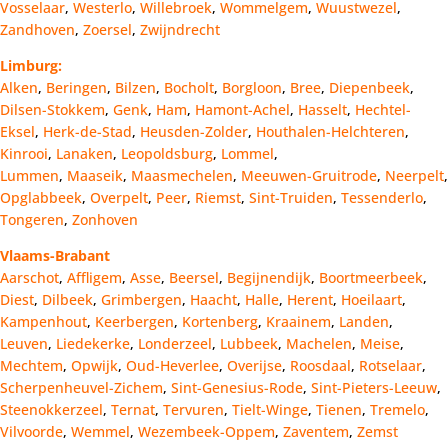
Vosselaar
,
Westerlo
,
Willebroek
,
Wommelgem
,
Wuustwezel
,
Zandhoven
,
Zoersel
,
Zwijndrecht
Limburg:
Alken
,
Beringen
,
Bilzen
,
Bocholt
,
Borgloon
,
Bree
,
Diepenbeek
,
Dilsen-Stokkem
,
Genk
,
Ham
,
Hamont-Achel
,
Hasselt
,
Hechtel-
Eksel
,
Herk-de-Stad
,
Heusden-Zolder
,
Houthalen-Helchteren
,
Kinrooi
,
Lanaken
,
Leopoldsburg
,
Lommel
,
Lummen
,
Maaseik
,
Maasmechelen
,
Meeuwen-Gruitrode
,
Neerpelt
,
Opglabbeek
,
Overpelt
,
Peer
,
Riemst
,
Sint-Truiden
,
Tessenderlo
,
Tongeren
,
Zonhoven
Vlaams-Brabant
Aarschot
,
Affligem
,
Asse
,
Beersel
,
Begijnendijk
,
Boortmeerbeek
,
Diest
,
Dilbeek
,
Grimbergen
,
Haacht
,
Halle
,
Herent
,
Hoeilaart
,
Kampenhout
,
Keerbergen
,
Kortenberg
,
Kraainem
,
Landen
,
Leuven
,
Liedekerke
,
Londerzeel
,
Lubbeek
,
Machelen
,
Meise
,
Mechtem
,
Opwijk
,
Oud-Heverlee
,
Overijse
,
Roosdaal
,
Rotselaar
,
Scherpenheuvel-Zichem
,
Sint-Genesius-Rode
,
Sint-Pieters-Leeuw
,
Steenokkerzeel
,
Ternat
,
Tervuren
,
Tielt-Winge
,
Tienen
,
Tremelo
,
Vilvoorde
,
Wemmel
,
Wezembeek-Oppem
,
Zaventem
,
Zemst