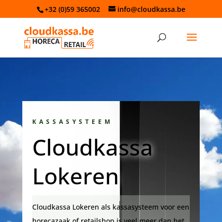
+32 (0)59 365002
info@cloudkassa.be
KASSASYSTEEM
Cloudkassa
Lokeren
Cloudkassa Lokeren als kassasysteem voor een
horecazaak of retailshop is veel meer dan het