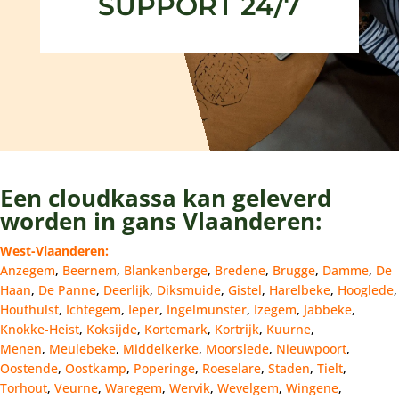
SUPPORT 24/7
Een cloudkassa kan geleverd
worden in gans Vlaanderen:
West-Vlaanderen:
Anzegem
,
Beernem
,
Blankenberge
,
Bredene
,
Brugge
,
Damme
,
De
Haan
,
De Panne
,
Deerlijk
,
Diksmuide
,
Gistel
,
Harelbeke
,
Hooglede
,
Houthulst
,
Ichtegem
,
Ieper
,
Ingelmunster
,
Izegem
,
Jabbeke
,
Knokke-Heist
,
Koksijde
,
Kortemark
,
Kortrijk
,
Kuurne
,
Menen
,
Meulebeke
,
Middelkerke
,
Moorslede
,
Nieuwpoort
,
Oostende
,
Oostkamp
,
Poperinge
,
Roeselare
,
Staden
,
Tielt
,
Torhout
,
Veurne
,
Waregem
,
Wervik
,
Wevelgem
,
Wingene
,