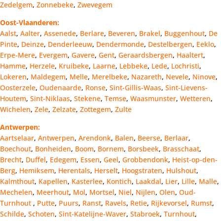
Zedelgem
,
Zonnebeke
,
Zwevegem
Oost-Vlaanderen:
Aalst
,
Aalter
,
Assenede
,
Berlare
,
Beveren
,
Brakel
,
Buggenhout
,
De
Pinte
,
Deinze
,
Denderleeuw
,
Dendermonde
,
Destelbergen
,
Eeklo
,
Erpe-Mere
,
Evergem
,
Gavere
,
Gent
,
Geraardsbergen
,
Haaltert
,
Hamme
,
Herzele
,
Kruibeke
,
Laarne
,
Lebbeke
,
Lede
,
Lochristi
,
Lokeren
,
Maldegem
,
Melle
,
Merelbeke
,
Nazareth
,
Nevele
,
Ninove
,
Oosterzele
,
Oudenaarde
,
Ronse
,
Sint-Gillis-Waas
,
Sint-Lievens-
Houtem
,
Sint-Niklaas
,
Stekene
,
Temse
,
Waasmunster
,
Wetteren
,
Wichelen
,
Zele
,
Zelzate
,
Zottegem
,
Zulte
Antwerpen:
Aartselaar
,
Antwerpen
,
Arendonk
,
Balen
,
Beerse
,
Berlaar
,
Boechout
,
Bonheiden
,
Boom
,
Bornem
,
Borsbeek
,
Brasschaat
,
Brecht
,
Duffel
,
Edegem
,
Essen
,
Geel
,
Grobbendonk
,
Heist-op-den-
Berg
,
Hemiksem
,
Herentals
,
Herselt
,
Hoogstraten
,
Hulshout
,
Kalmthout
,
Kapellen
,
Kasterlee
,
Kontich
,
Laakdal
,
Lier
,
Lille
,
Malle
,
Mechelen
,
Meerhout
,
Mol
,
Mortsel
,
Niel
,
Nijlen
,
Olen
,
Oud-
Turnhout
,
Putte
,
Puurs
,
Ranst
,
Ravels
,
Retie
,
Rijkevorsel
,
Rumst
,
Schilde
,
Schoten
,
Sint-Katelijne-Waver
,
Stabroek
,
Turnhout
,