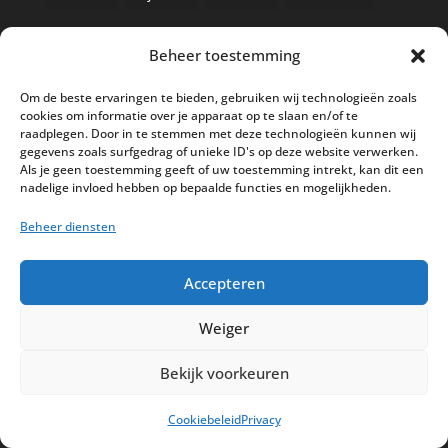
Beheer toestemming
Nieuwe kassa bij ’t Klavertje
Om de beste ervaringen te bieden, gebruiken wij technologieën zoals
cookies om informatie over je apparaat op te slaan en/of te
AI in de Horeca kassawereld
raadplegen. Door in te stemmen met deze technologieën kunnen wij
gegevens zoals surfgedrag of unieke ID's op deze website verwerken.
Bestel nu nog aan de 2025 prijzen
Als je geen toestemming geeft of uw toestemming intrekt, kan dit een
Safran Palace start met nieuw
nadelige invloed hebben op bepaalde functies en mogelijkheden.
kassasysteem
Beheer diensten
BTW aanpassingen HoReCa vanaf 1
maart 2026
Accepteren
Weiger
Bekijk voorkeuren
Disclaimer
Privacy
Sitemap
Cookiebeleid
Privacy
Partners
Support
Peterschap