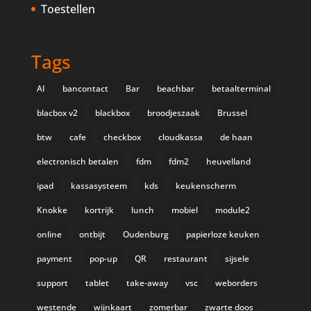
Toestellen
Tags
AI
bancontact
Bar
beachbar
betaalterminal
blacbox v2
blackbox
broodjeszaak
Brussel
btw
cafe
checkbox
cloudkassa
de haan
electronisch betalen
fdm
fdm2
heuvelland
ipad
kassasysteem
kds
keukenscherm
Knokke
kortrijk
lunch
mobiel
module2
online
ontbijt
Oudenburg
papierloze keuken
payment
pop-up
QR
restaurant
sijsele
support
tablet
take-away
vsc
weborders
westende
wijnkaart
zomerbar
zwarte doos