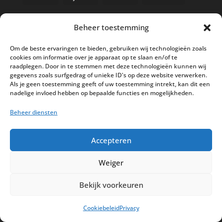
Beheer toestemming
Nieuwe kassa bij ’t Klavertje
Om de beste ervaringen te bieden, gebruiken wij technologieën zoals
cookies om informatie over je apparaat op te slaan en/of te
AI in de Horeca kassawereld
raadplegen. Door in te stemmen met deze technologieën kunnen wij
gegevens zoals surfgedrag of unieke ID's op deze website verwerken.
Bestel nu nog aan de 2025 prijzen
Als je geen toestemming geeft of uw toestemming intrekt, kan dit een
Safran Palace start met nieuw
nadelige invloed hebben op bepaalde functies en mogelijkheden.
kassasysteem
Beheer diensten
BTW aanpassingen HoReCa vanaf 1
maart 2026
Accepteren
Weiger
Bekijk voorkeuren
Disclaimer
Privacy
Sitemap
Cookiebeleid
Privacy
Partners
Support
Peterschap