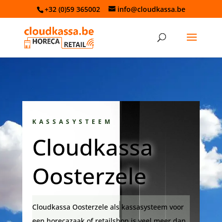
+32 (0)59 365002
info@cloudkassa.be
KASSASYSTEEM
Cloudkassa
Oosterzele
Cloudkassa Oosterzele als kassasysteem voor
een horecazaak of retailshop is veel meer dan