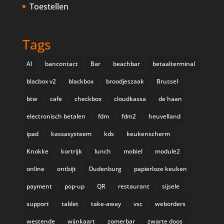
Toestellen
Tags
AI
bancontact
Bar
beachbar
betaalterminal
blacbox v2
blackbox
broodjeszaak
Brussel
btw
cafe
checkbox
cloudkassa
de haan
electronisch betalen
fdm
fdm2
heuvelland
ipad
kassasysteem
kds
keukenscherm
Knokke
kortrijk
lunch
mobiel
module2
online
ontbijt
Oudenburg
papierloze keuken
payment
pop-up
QR
restaurant
sijsele
support
tablet
take-away
vsc
weborders
westende
wijnkaart
zomerbar
zwarte doos