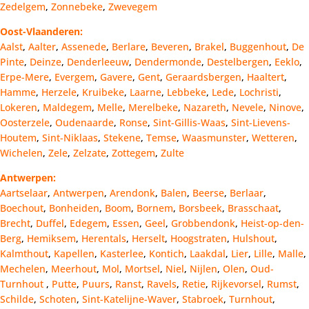
Zedelgem
,
Zonnebeke
,
Zwevegem
Oost-Vlaanderen:
Aalst
,
Aalter
,
Assenede
,
Berlare
,
Beveren
,
Brakel
,
Buggenhout
,
De
Pinte
,
Deinze
,
Denderleeuw
,
Dendermonde
,
Destelbergen
,
Eeklo
,
Erpe-Mere
,
Evergem
,
Gavere
,
Gent
,
Geraardsbergen
,
Haaltert
,
Hamme
,
Herzele
,
Kruibeke
,
Laarne
,
Lebbeke
,
Lede
,
Lochristi
,
Lokeren
,
Maldegem
,
Melle
,
Merelbeke
,
Nazareth
,
Nevele
,
Ninove
,
Oosterzele
,
Oudenaarde
,
Ronse
,
Sint-Gillis-Waas
,
Sint-Lievens-
Houtem
,
Sint-Niklaas
,
Stekene
,
Temse
,
Waasmunster
,
Wetteren
,
Wichelen
,
Zele
,
Zelzate
,
Zottegem
,
Zulte
Antwerpen:
Aartselaar
,
Antwerpen
,
Arendonk
,
Balen
,
Beerse
,
Berlaar
,
Boechout
,
Bonheiden
,
Boom
,
Bornem
,
Borsbeek
,
Brasschaat
,
Brecht
,
Duffel
,
Edegem
,
Essen
,
Geel
,
Grobbendonk
,
Heist-op-den-
Berg
,
Hemiksem
,
Herentals
,
Herselt
,
Hoogstraten
,
Hulshout
,
Kalmthout
,
Kapellen
,
Kasterlee
,
Kontich
,
Laakdal
,
Lier
,
Lille
,
Malle
,
Mechelen
,
Meerhout
,
Mol
,
Mortsel
,
Niel
,
Nijlen
,
Olen
,
Oud-
Turnhout
,
Putte
,
Puurs
,
Ranst
,
Ravels
,
Retie
,
Rijkevorsel
,
Rumst
,
Schilde
,
Schoten
,
Sint-Katelijne-Waver
,
Stabroek
,
Turnhout
,