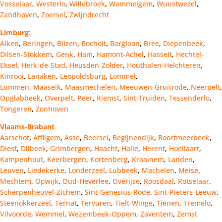
Vosselaar
,
Westerlo
,
Willebroek
,
Wommelgem
,
Wuustwezel
,
Zandhoven
,
Zoersel
,
Zwijndrecht
Limburg:
Alken
,
Beringen
,
Bilzen
,
Bocholt
,
Borgloon
,
Bree
,
Diepenbeek
,
Dilsen-Stokkem
,
Genk
,
Ham
,
Hamont-Achel
,
Hasselt
,
Hechtel-
Eksel
,
Herk-de-Stad
,
Heusden-Zolder
,
Houthalen-Helchteren
,
Kinrooi
,
Lanaken
,
Leopoldsburg
,
Lommel
,
Lummen
,
Maaseik
,
Maasmechelen
,
Meeuwen-Gruitrode
,
Neerpelt
,
Opglabbeek
,
Overpelt
,
Peer
,
Riemst
,
Sint-Truiden
,
Tessenderlo
,
Tongeren
,
Zonhoven
Vlaams-Brabant
Aarschot
,
Affligem
,
Asse
,
Beersel
,
Begijnendijk
,
Boortmeerbeek
,
Diest
,
Dilbeek
,
Grimbergen
,
Haacht
,
Halle
,
Herent
,
Hoeilaart
,
Kampenhout
,
Keerbergen
,
Kortenberg
,
Kraainem
,
Landen
,
Leuven
,
Liedekerke
,
Londerzeel
,
Lubbeek
,
Machelen
,
Meise
,
Mechtem
,
Opwijk
,
Oud-Heverlee
,
Overijse
,
Roosdaal
,
Rotselaar
,
Scherpenheuvel-Zichem
,
Sint-Genesius-Rode
,
Sint-Pieters-Leeuw
,
Steenokkerzeel
,
Ternat
,
Tervuren
,
Tielt-Winge
,
Tienen
,
Tremelo
,
Vilvoorde
,
Wemmel
,
Wezembeek-Oppem
,
Zaventem
,
Zemst