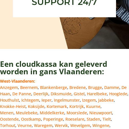
SUPPORT 24/7
Een cloudkassa kan geleverd
worden in gans Vlaanderen:
West-Vlaanderen:
Anzegem
,
Beernem
,
Blankenberge
,
Bredene
,
Brugge
,
Damme
,
De
Haan
,
De Panne
,
Deerlijk
,
Diksmuide
,
Gistel
,
Harelbeke
,
Hooglede
,
Houthulst
,
Ichtegem
,
Ieper
,
Ingelmunster
,
Izegem
,
Jabbeke
,
Knokke-Heist
,
Koksijde
,
Kortemark
,
Kortrijk
,
Kuurne
,
Menen
,
Meulebeke
,
Middelkerke
,
Moorslede
,
Nieuwpoort
,
Oostende
,
Oostkamp
,
Poperinge
,
Roeselare
,
Staden
,
Tielt
,
Torhout
,
Veurne
,
Waregem
,
Wervik
,
Wevelgem
,
Wingene
,