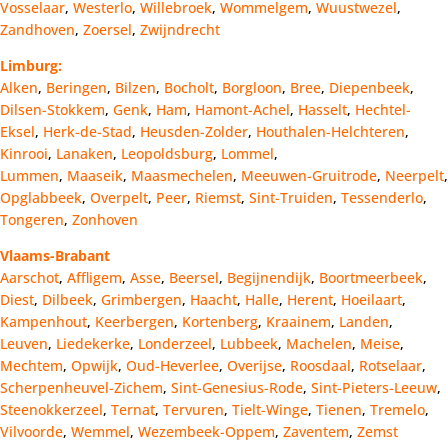
Vosselaar
,
Westerlo
,
Willebroek
,
Wommelgem
,
Wuustwezel
,
Zandhoven
,
Zoersel
,
Zwijndrecht
Limburg:
Alken
,
Beringen
,
Bilzen
,
Bocholt
,
Borgloon
,
Bree
,
Diepenbeek
,
Dilsen-Stokkem
,
Genk
,
Ham
,
Hamont-Achel
,
Hasselt
,
Hechtel-
Eksel
,
Herk-de-Stad
,
Heusden-Zolder
,
Houthalen-Helchteren
,
Kinrooi
,
Lanaken
,
Leopoldsburg
,
Lommel
,
Lummen
,
Maaseik
,
Maasmechelen
,
Meeuwen-Gruitrode
,
Neerpelt
,
Opglabbeek
,
Overpelt
,
Peer
,
Riemst
,
Sint-Truiden
,
Tessenderlo
,
Tongeren
,
Zonhoven
Vlaams-Brabant
Aarschot
,
Affligem
,
Asse
,
Beersel
,
Begijnendijk
,
Boortmeerbeek
,
Diest
,
Dilbeek
,
Grimbergen
,
Haacht
,
Halle
,
Herent
,
Hoeilaart
,
Kampenhout
,
Keerbergen
,
Kortenberg
,
Kraainem
,
Landen
,
Leuven
,
Liedekerke
,
Londerzeel
,
Lubbeek
,
Machelen
,
Meise
,
Mechtem
,
Opwijk
,
Oud-Heverlee
,
Overijse
,
Roosdaal
,
Rotselaar
,
Scherpenheuvel-Zichem
,
Sint-Genesius-Rode
,
Sint-Pieters-Leeuw
,
Steenokkerzeel
,
Ternat
,
Tervuren
,
Tielt-Winge
,
Tienen
,
Tremelo
,
Vilvoorde
,
Wemmel
,
Wezembeek-Oppem
,
Zaventem
,
Zemst