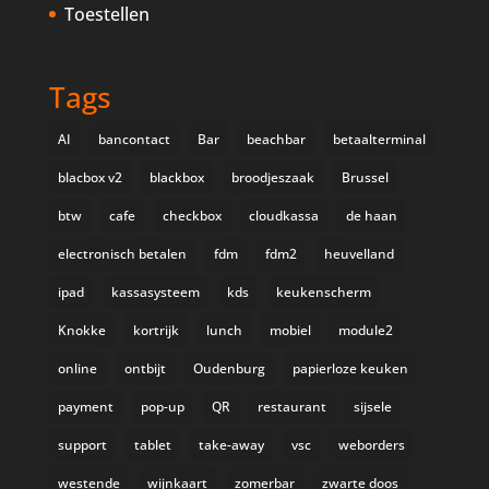
Toestellen
Tags
AI
bancontact
Bar
beachbar
betaalterminal
blacbox v2
blackbox
broodjeszaak
Brussel
btw
cafe
checkbox
cloudkassa
de haan
electronisch betalen
fdm
fdm2
heuvelland
ipad
kassasysteem
kds
keukenscherm
Knokke
kortrijk
lunch
mobiel
module2
online
ontbijt
Oudenburg
papierloze keuken
payment
pop-up
QR
restaurant
sijsele
support
tablet
take-away
vsc
weborders
westende
wijnkaart
zomerbar
zwarte doos