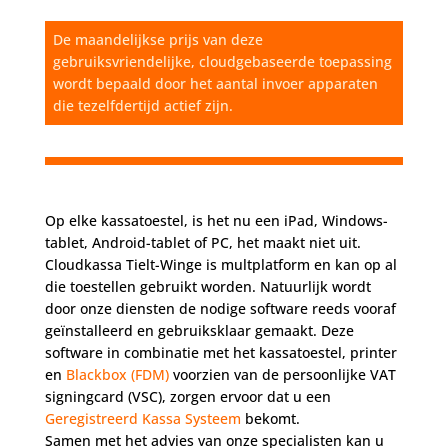
De maandelijkse prijs van deze
gebruiksvriendelijke, cloudgebaseerde toepassing
wordt bepaald door het aantal invoer apparaten
die tezelfdertijd actief zijn.
Op elke kassatoestel, is het nu een iPad, Windows-
tablet, Android-tablet of PC, het maakt niet uit.
Cloudkassa Tielt-Winge is multplatform en kan op al
die toestellen gebruikt worden. Natuurlijk wordt
door onze diensten de nodige software reeds vooraf
geïnstalleerd en gebruiksklaar gemaakt. Deze
software in combinatie met het kassatoestel, printer
en
Blackbox (FDM)
voorzien van de persoonlijke VAT
signingcard (VSC), zorgen ervoor dat u een
Geregistreerd Kassa Systeem
bekomt.
Samen met het advies van onze specialisten kan u