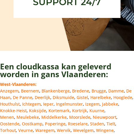
SUPPORT 24/7
Een cloudkassa kan geleverd
worden in gans Vlaanderen:
West-Vlaanderen:
Anzegem
,
Beernem
,
Blankenberge
,
Bredene
,
Brugge
,
Damme
,
De
Haan
,
De Panne
,
Deerlijk
,
Diksmuide
,
Gistel
,
Harelbeke
,
Hooglede
,
Houthulst
,
Ichtegem
,
Ieper
,
Ingelmunster
,
Izegem
,
Jabbeke
,
Knokke-Heist
,
Koksijde
,
Kortemark
,
Kortrijk
,
Kuurne
,
Menen
,
Meulebeke
,
Middelkerke
,
Moorslede
,
Nieuwpoort
,
Oostende
,
Oostkamp
,
Poperinge
,
Roeselare
,
Staden
,
Tielt
,
Torhout
,
Veurne
,
Waregem
,
Wervik
,
Wevelgem
,
Wingene
,