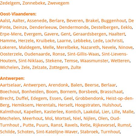
Zedelgem
,
Zonnebeke
,
Zwevegem
Oost-Vlaanderen:
Aalst
,
Aalter
,
Assenede
,
Berlare
,
Beveren
,
Brakel
,
Buggenhout
,
De
Pinte
,
Deinze
,
Denderleeuw
,
Dendermonde
,
Destelbergen
,
Eeklo
,
Erpe-Mere
,
Evergem
,
Gavere
,
Gent
,
Geraardsbergen
,
Haaltert
,
Hamme
,
Herzele
,
Kruibeke
,
Laarne
,
Lebbeke
,
Lede
,
Lochristi
,
Lokeren
,
Maldegem
,
Melle
,
Merelbeke
,
Nazareth
,
Nevele
,
Ninove
,
Oosterzele
,
Oudenaarde
,
Ronse
,
Sint-Gillis-Waas
,
Sint-Lievens-
Houtem
,
Sint-Niklaas
,
Stekene
,
Temse
,
Waasmunster
,
Wetteren
,
Wichelen
,
Zele
,
Zelzate
,
Zottegem
,
Zulte
Antwerpen:
Aartselaar
,
Antwerpen
,
Arendonk
,
Balen
,
Beerse
,
Berlaar
,
Boechout
,
Bonheiden
,
Boom
,
Bornem
,
Borsbeek
,
Brasschaat
,
Brecht
,
Duffel
,
Edegem
,
Essen
,
Geel
,
Grobbendonk
,
Heist-op-den-
Berg
,
Hemiksem
,
Herentals
,
Herselt
,
Hoogstraten
,
Hulshout
,
Kalmthout
,
Kapellen
,
Kasterlee
,
Kontich
,
Laakdal
,
Lier
,
Lille
,
Malle
,
Mechelen
,
Meerhout
,
Mol
,
Mortsel
,
Niel
,
Nijlen
,
Olen
,
Oud-
Turnhout
,
Putte
,
Puurs
,
Ranst
,
Ravels
,
Retie
,
Rijkevorsel
,
Rumst
,
Schilde
,
Schoten
,
Sint-Katelijne-Waver
,
Stabroek
,
Turnhout
,