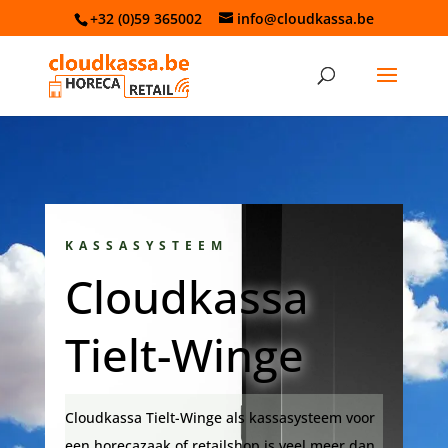
+32 (0)59 365002
info@cloudkassa.be
KASSASYSTEEM
Cloudkassa
Tielt-Winge
Cloudkassa Tielt-Winge als kassasysteem voor
een horecazaak of retailshop is veel meer dan