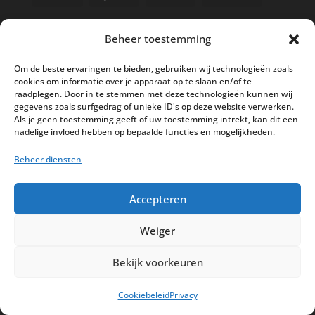
Beheer toestemming
Nieuwe kassa bij ’t Klavertje
Om de beste ervaringen te bieden, gebruiken wij technologieën zoals
cookies om informatie over je apparaat op te slaan en/of te
AI in de Horeca kassawereld
raadplegen. Door in te stemmen met deze technologieën kunnen wij
gegevens zoals surfgedrag of unieke ID's op deze website verwerken.
Bestel nu nog aan de 2025 prijzen
Als je geen toestemming geeft of uw toestemming intrekt, kan dit een
Safran Palace start met nieuw
nadelige invloed hebben op bepaalde functies en mogelijkheden.
kassasysteem
Beheer diensten
BTW aanpassingen HoReCa vanaf 1
maart 2026
Accepteren
Weiger
Bekijk voorkeuren
Disclaimer
Privacy
Sitemap
Cookiebeleid
Privacy
Partners
Support
Peterschap