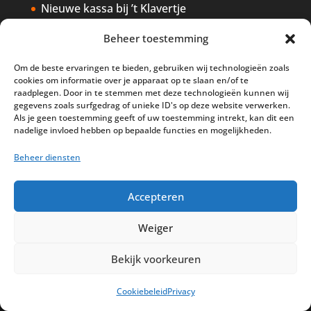
Nieuwe kassa bij ’t Klavertje
AI in de Horeca kassawereld
Beheer toestemming
Bestel nu nog aan de 2025 prijzen
Om de beste ervaringen te bieden, gebruiken wij technologieën zoals
Safran Palace start met nieuw
cookies om informatie over je apparaat op te slaan en/of te
raadplegen. Door in te stemmen met deze technologieën kunnen wij
kassasysteem
gegevens zoals surfgedrag of unieke ID's op deze website verwerken.
Als je geen toestemming geeft of uw toestemming intrekt, kan dit een
BTW aanpassingen HoReCa vanaf 1
nadelige invloed hebben op bepaalde functies en mogelijkheden.
maart 2026
Beheer diensten
Accepteren
Weiger
Disclaimer
Privacy
Sitemap
Partners
Support
Peterschap
Bekijk voorkeuren
Cookiebeleid
Cookiebeleid
Privacy