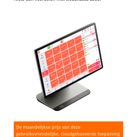
De maandelijkse prijs van deze
gebruiksvriendelijke, cloudgebaseerde toepassing