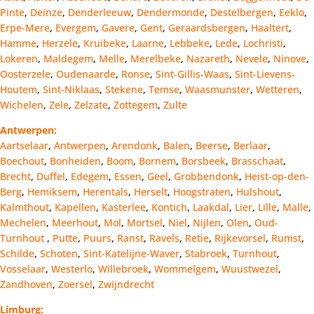
Pinte
,
Deinze
,
Denderleeuw
,
Dendermonde
,
Destelbergen
,
Eeklo
,
Erpe-Mere
,
Evergem
,
Gavere
,
Gent
,
Geraardsbergen
,
Haaltert
,
Hamme
,
Herzele
,
Kruibeke
,
Laarne
,
Lebbeke
,
Lede
,
Lochristi
,
Lokeren
,
Maldegem
,
Melle
,
Merelbeke
,
Nazareth
,
Nevele
,
Ninove
,
Oosterzele
,
Oudenaarde
,
Ronse
,
Sint-Gillis-Waas
,
Sint-Lievens-
Houtem
,
Sint-Niklaas
,
Stekene
,
Temse
,
Waasmunster
,
Wetteren
,
Wichelen
,
Zele
,
Zelzate
,
Zottegem
,
Zulte
Antwerpen:
Aartselaar
,
Antwerpen
,
Arendonk
,
Balen
,
Beerse
,
Berlaar
,
Boechout
,
Bonheiden
,
Boom
,
Bornem
,
Borsbeek
,
Brasschaat
,
Brecht
,
Duffel
,
Edegem
,
Essen
,
Geel
,
Grobbendonk
,
Heist-op-den-
Berg
,
Hemiksem
,
Herentals
,
Herselt
,
Hoogstraten
,
Hulshout
,
Kalmthout
,
Kapellen
,
Kasterlee
,
Kontich
,
Laakdal
,
Lier
,
Lille
,
Malle
,
Mechelen
,
Meerhout
,
Mol
,
Mortsel
,
Niel
,
Nijlen
,
Olen
,
Oud-
Turnhout
,
Putte
,
Puurs
,
Ranst
,
Ravels
,
Retie
,
Rijkevorsel
,
Rumst
,
Schilde
,
Schoten
,
Sint-Katelijne-Waver
,
Stabroek
,
Turnhout
,
Vosselaar
,
Westerlo
,
Willebroek
,
Wommelgem
,
Wuustwezel
,
Zandhoven
,
Zoersel
,
Zwijndrecht
Limburg: