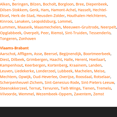
Alken
,
Beringen
,
Bilzen
,
Bocholt
,
Borgloon
,
Bree
,
Diepenbeek
,
Dilsen-Stokkem
,
Genk
,
Ham
,
Hamont-Achel
,
Hasselt
,
Hechtel-
Eksel
,
Herk-de-Stad
,
Heusden-Zolder
,
Houthalen-Helchteren
,
Kinrooi
,
Lanaken
,
Leopoldsburg
,
Lommel
,
Lummen
,
Maaseik
,
Maasmechelen
,
Meeuwen-Gruitrode
,
Neerpelt
,
Opglabbeek
,
Overpelt
,
Peer
,
Riemst
,
Sint-Truiden
,
Tessenderlo
,
Tongeren
,
Zonhoven
Vlaams-Brabant
Aarschot
,
Affligem
,
Asse
,
Beersel
,
Begijnendijk
,
Boortmeerbeek
,
Diest
,
Dilbeek
,
Grimbergen
,
Haacht
,
Halle
,
Herent
,
Hoeilaart
,
Kampenhout
,
Keerbergen
,
Kortenberg
,
Kraainem
,
Landen
,
Leuven
,
Liedekerke
,
Londerzeel
,
Lubbeek
,
Machelen
,
Meise
,
Mechtem
,
Opwijk
,
Oud-Heverlee
,
Overijse
,
Roosdaal
,
Rotselaar
,
Scherpenheuvel-Zichem
,
Sint-Genesius-Rode
,
Sint-Pieters-Leeuw
,
Steenokkerzeel
,
Ternat
,
Tervuren
,
Tielt-Winge
,
Tienen
,
Tremelo
,
Vilvoorde
,
Wemmel
,
Wezembeek-Oppem
,
Zaventem
,
Zemst