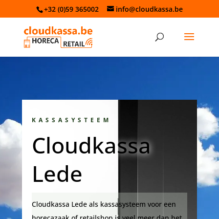
+32 (0)59 365002
info@cloudkassa.be
KASSASYSTEEM
Cloudkassa
Lede
Cloudkassa Lede als kassasysteem voor een
horecazaak of retailshop is veel meer dan het