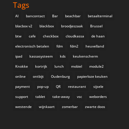
Tags
AI
bancontact
Bar
beachbar
betaalterminal
blacbox v2
blackbox
broodjeszaak
Brussel
btw
cafe
checkbox
cloudkassa
de haan
electronisch betalen
fdm
fdm2
heuvelland
ipad
kassasysteem
kds
keukenscherm
Knokke
kortrijk
lunch
mobiel
module2
online
ontbijt
Oudenburg
papierloze keuken
payment
pop-up
QR
restaurant
sijsele
support
tablet
take-away
vsc
weborders
westende
wijnkaart
zomerbar
zwarte doos