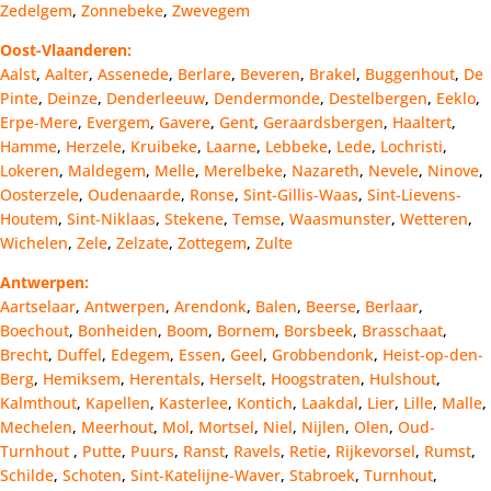
Zedelgem
,
Zonnebeke
,
Zwevegem
Oost-Vlaanderen:
Aalst
,
Aalter
,
Assenede
,
Berlare
,
Beveren
,
Brakel
,
Buggenhout
,
De
Pinte
,
Deinze
,
Denderleeuw
,
Dendermonde
,
Destelbergen
,
Eeklo
,
Erpe-Mere
,
Evergem
,
Gavere
,
Gent
,
Geraardsbergen
,
Haaltert
,
Hamme
,
Herzele
,
Kruibeke
,
Laarne
,
Lebbeke
,
Lede
,
Lochristi
,
Lokeren
,
Maldegem
,
Melle
,
Merelbeke
,
Nazareth
,
Nevele
,
Ninove
,
Oosterzele
,
Oudenaarde
,
Ronse
,
Sint-Gillis-Waas
,
Sint-Lievens-
Houtem
,
Sint-Niklaas
,
Stekene
,
Temse
,
Waasmunster
,
Wetteren
,
Wichelen
,
Zele
,
Zelzate
,
Zottegem
,
Zulte
Antwerpen:
Aartselaar
,
Antwerpen
,
Arendonk
,
Balen
,
Beerse
,
Berlaar
,
Boechout
,
Bonheiden
,
Boom
,
Bornem
,
Borsbeek
,
Brasschaat
,
Brecht
,
Duffel
,
Edegem
,
Essen
,
Geel
,
Grobbendonk
,
Heist-op-den-
Berg
,
Hemiksem
,
Herentals
,
Herselt
,
Hoogstraten
,
Hulshout
,
Kalmthout
,
Kapellen
,
Kasterlee
,
Kontich
,
Laakdal
,
Lier
,
Lille
,
Malle
,
Mechelen
,
Meerhout
,
Mol
,
Mortsel
,
Niel
,
Nijlen
,
Olen
,
Oud-
Turnhout
,
Putte
,
Puurs
,
Ranst
,
Ravels
,
Retie
,
Rijkevorsel
,
Rumst
,
Schilde
,
Schoten
,
Sint-Katelijne-Waver
,
Stabroek
,
Turnhout
,