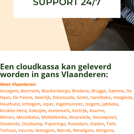
SUPPORT 24/7
Een cloudkassa kan geleverd
worden in gans Vlaanderen:
West-Vlaanderen:
Anzegem
,
Beernem
,
Blankenberge
,
Bredene
,
Brugge
,
Damme
,
De
Haan
,
De Panne
,
Deerlijk
,
Diksmuide
,
Gistel
,
Harelbeke
,
Hooglede
,
Houthulst
,
Ichtegem
,
Ieper
,
Ingelmunster
,
Izegem
,
Jabbeke
,
Knokke-Heist
,
Koksijde
,
Kortemark
,
Kortrijk
,
Kuurne
,
Menen
,
Meulebeke
,
Middelkerke
,
Moorslede
,
Nieuwpoort
,
Oostende
,
Oostkamp
,
Poperinge
,
Roeselare
,
Staden
,
Tielt
,
Torhout
,
Veurne
,
Waregem
,
Wervik
,
Wevelgem
,
Wingene
,