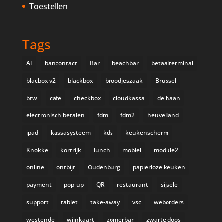
Toestellen
Tags
AI
bancontact
Bar
beachbar
betaalterminal
blacbox v2
blackbox
broodjeszaak
Brussel
btw
cafe
checkbox
cloudkassa
de haan
electronisch betalen
fdm
fdm2
heuvelland
ipad
kassasysteem
kds
keukenscherm
Knokke
kortrijk
lunch
mobiel
module2
online
ontbijt
Oudenburg
papierloze keuken
payment
pop-up
QR
restaurant
sijsele
support
tablet
take-away
vsc
weborders
westende
wijnkaart
zomerbar
zwarte doos