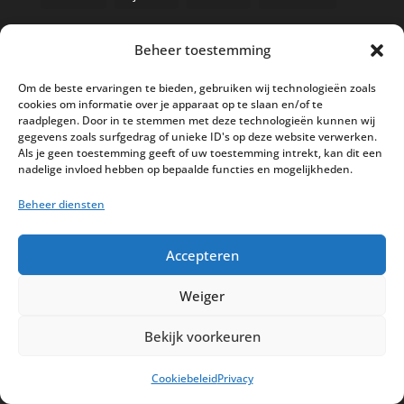
Beheer toestemming
Nieuwe kassa bij ’t Klavertje
Om de beste ervaringen te bieden, gebruiken wij technologieën zoals
cookies om informatie over je apparaat op te slaan en/of te
AI in de Horeca kassawereld
raadplegen. Door in te stemmen met deze technologieën kunnen wij
gegevens zoals surfgedrag of unieke ID's op deze website verwerken.
Bestel nu nog aan de 2025 prijzen
Als je geen toestemming geeft of uw toestemming intrekt, kan dit een
Safran Palace start met nieuw
nadelige invloed hebben op bepaalde functies en mogelijkheden.
kassasysteem
Beheer diensten
BTW aanpassingen HoReCa vanaf 1
maart 2026
Accepteren
Weiger
Bekijk voorkeuren
Disclaimer
Privacy
Sitemap
Cookiebeleid
Privacy
Partners
Support
Peterschap