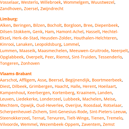
Vosselaar
,
Westerlo
,
Willebroek
,
Wommelgem
,
Wuustwezel
,
Zandhoven
,
Zoersel
,
Zwijndrecht
Limburg:
Alken
,
Beringen
,
Bilzen
,
Bocholt
,
Borgloon
,
Bree
,
Diepenbeek
,
Dilsen-Stokkem
,
Genk
,
Ham
,
Hamont-Achel
,
Hasselt
,
Hechtel-
Eksel
,
Herk-de-Stad
,
Heusden-Zolder
,
Houthalen-Helchteren
,
Kinrooi
,
Lanaken
,
Leopoldsburg
,
Lommel
,
Lummen
,
Maaseik
,
Maasmechelen
,
Meeuwen-Gruitrode
,
Neerpelt
,
Opglabbeek
,
Overpelt
,
Peer
,
Riemst
,
Sint-Truiden
,
Tessenderlo
,
Tongeren
,
Zonhoven
Vlaams-Brabant
Aarschot
,
Affligem
,
Asse
,
Beersel
,
Begijnendijk
,
Boortmeerbeek
,
Diest
,
Dilbeek
,
Grimbergen
,
Haacht
,
Halle
,
Herent
,
Hoeilaart
,
Kampenhout
,
Keerbergen
,
Kortenberg
,
Kraainem
,
Landen
,
Leuven
,
Liedekerke
,
Londerzeel
,
Lubbeek
,
Machelen
,
Meise
,
Mechtem
,
Opwijk
,
Oud-Heverlee
,
Overijse
,
Roosdaal
,
Rotselaar
,
Scherpenheuvel-Zichem
,
Sint-Genesius-Rode
,
Sint-Pieters-Leeuw
,
Steenokkerzeel
,
Ternat
,
Tervuren
,
Tielt-Winge
,
Tienen
,
Tremelo
,
Vilvoorde
,
Wemmel
,
Wezembeek-Oppem
,
Zaventem
,
Zemst