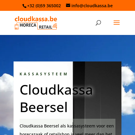
+32 (0)59 365002
info@cloudkassa.be
KASSASYSTEEM
Cloudkassa
Beersel
Cloudkassa Beersel als kassasysteem voor een
horecazaak of retailshop is veel meer dan het